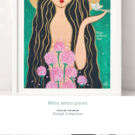
Brilla senza paura
CHF
25.00
-
CHF
260.00
Didodì Collection