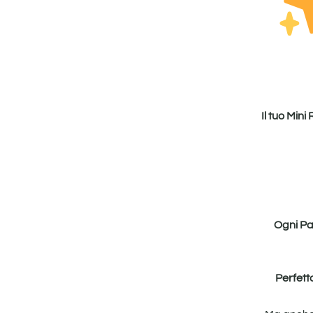
Il tuo Mini 
Ogni Pa
Perfett