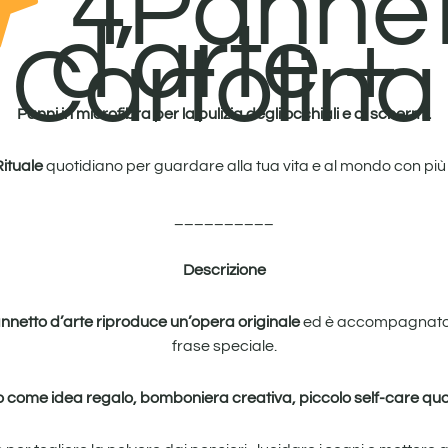
4Pannet
d’arte +
Cartolina
Panni in microfibra per la pulizia degli occhiali e di schermi.
Rituale
quotidiano per guardare alla tua vita e al mondo con più
__________
Descrizione
nnetto d’arte riproduce un’opera originale
ed è accompagnato
frase speciale.
o come i
dea regalo, bomboniera creativa, piccolo self-care quo