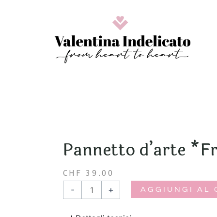
Vai
al
contenuto
Pannetto d’arte *Fr
CHF
39.00
Pannetto
-
+
AGGIUNGI AL
d'arte
*Frida