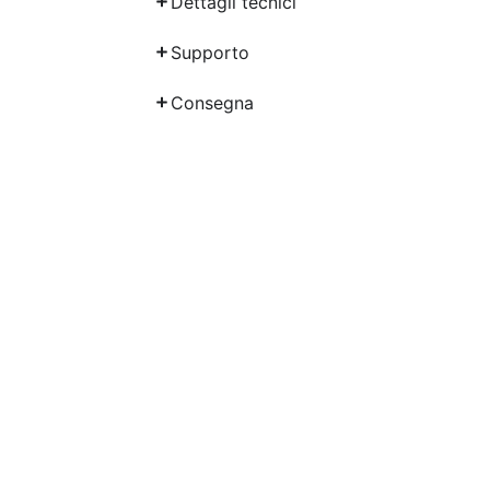
Dettagli tecnici
lovers
Pack
Supporto
quantità
Consegna