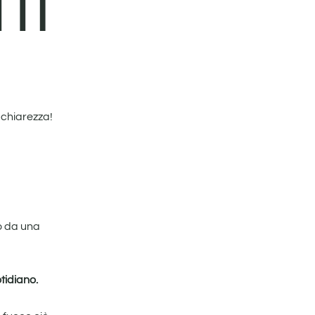
ti
 chiarezza!
 da una
tidiano.