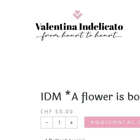
Vai
al
contenuto
IDM *A flower is b
CHF
50.00
IDM
-
+
AGGIUNGI AL
*A
flower