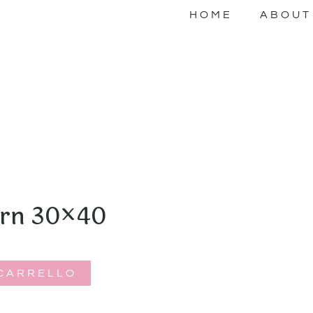
HOME
ABOUT
orn 30×40
 CARRELLO