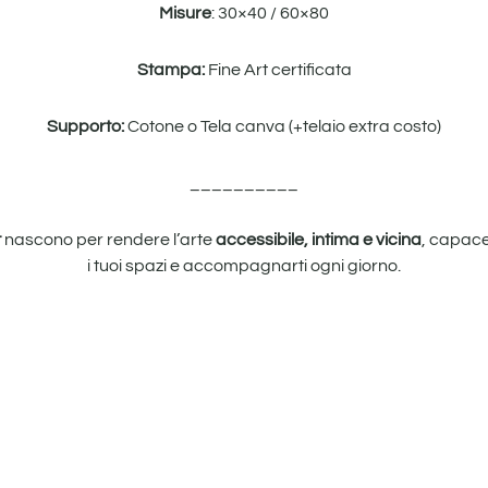
Misure
: 30×40 / 60×80
Stampa:
Fine Art certificata
Supporto:
Cotone o Tela canva (+telaio extra costo)
__________
t
nascono per rendere l’arte
accessibile, intima e vicina
, capace
i tuoi spazi e accompagnarti ogni giorno.