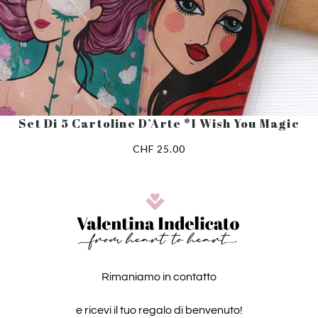
Set Di 5 Cartoline D’Arte *I Wish You Magic
CHF
25.00
Rimaniamo in contatto
e ricevi il tuo regalo di benvenuto!