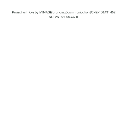
Project with love by IV IMAGE branding&communication | CHE-136.491.452
NDLVNT83E68G371H