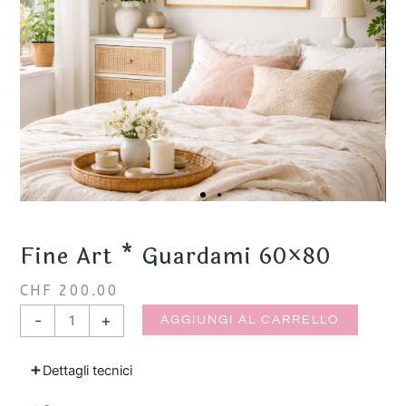
Fine Art * Guardami 60×80
CHF
200.00
Fine
-
+
AGGIUNGI AL CARRELLO
Art
*
Dettagli tecnici
Guardami
60x80