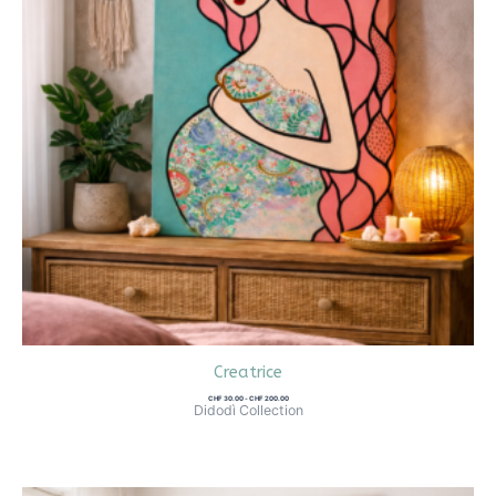
Creatrice
CHF
30.00
-
CHF
200.00
Didodì Collection