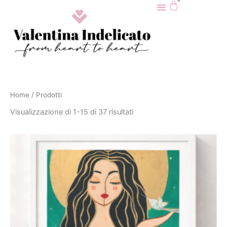
CARRELLO
0
Vai
al
contenuto
Home
/ Prodotti
Visualizzazione di 1-15 di 37 risultati
Fascia
di
prezzo:
da
CHF 25.00
a
CHF 260.00