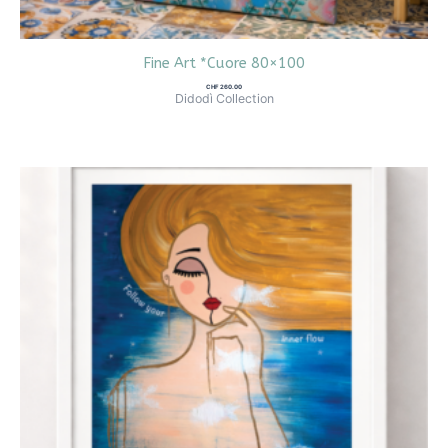
Fine Art *Cuore 80×100
CHF
260.00
Didodì Collection