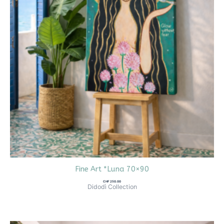
Fine Art *Luna 70×90
CHF
250.00
Didodì Collection