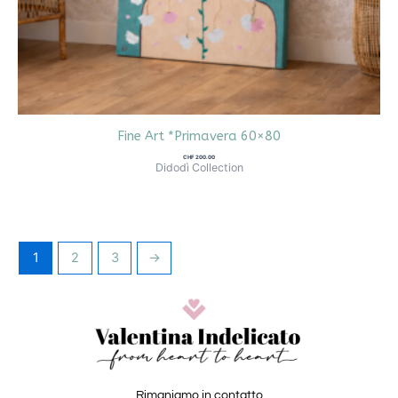
Fine Art *Primavera 60×80
CHF
200.00
Didodì Collection
1
2
3
→
Rimaniamo in contatto