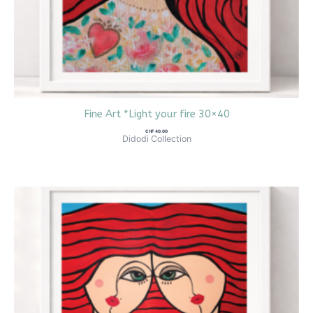
Fine Art *Light your fire 30×40
CHF
40.00
Didodì Collection